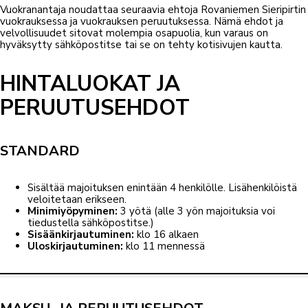
Vuokranantaja noudattaa seuraavia ehtoja Rovaniemen Sieripirtin
vuokrauksessa ja vuokrauksen peruutuksessa. Nämä ehdot ja
velvollisuudet sitovat molempia osapuolia, kun varaus on
hyväksytty sähköpostitse tai se on tehty kotisivujen kautta.
HINTALUOKAT JA
PERUUTUSEHDOT
STANDARD
Sisältää majoituksen enintään 4 henkilölle. Lisähenkilöistä
veloitetaan erikseen.
Minimiyöpyminen:
3 yötä (alle 3 yön majoituksia voi
tiedustella sähköpostitse.)
Sisäänkirjautuminen:
klo 16 alkaen
Uloskirjautuminen:
klo 11 mennessä