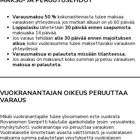
MAKSU- JA PERUUTUSEHDOT
Varausmaksu 50 %
kokonaishinnasta tulee maksaa
varauksen yhteydessä, jos matkan alkuun on yli 60 päivää.
Loppulasku
lähetetään
30 päivää ennen saapumista
,
maksuaika 14 päivää.
Jos varaus tehdään
alle 30 päivää ennen majoituksen
alkua
, koko vuokrasumma tulee maksettavaksi varauksen
yhteydessä.
Varausmaksua ei palauteta missään tilanteessa.
Jos asiakas on maksanut koko summan ja peruu varauksen,
maksua ei palauteta.
VUOKRANANTAJAN OIKEUS PERUUTTAA
VARAUS
Mikäli vuokranantajalle tulee ylivoimainen este vuokrata
Rovaniemen Sieripirtti halutulle ajankohdalle (esim. vesivahinko,
myrskytuhot), vuokranantaja voi peruuttaa varauksen.
Vuokralaiselle ilmoitetaan asiasta välittömästi, ja vuokralaisen
maksama summa palautetaan viivytyksettä vuokralaisen