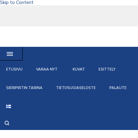
Skip to Content
Rovaniemen
Tee juhlastasi tai lomastasi unohtumaton, vuokraa Rovaniemen
Sieripirtti
Sieripirtti
ETUSIVU
VARAA NYT
KUVAT
ESITTELY
SIERIPIRTIN TARINA
TIETOSUOJASELOSTE
PALAUTE