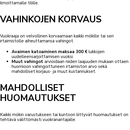
ilmoittamalle tilille.
VAHINKOJEN KORVAUS
Vuokraaja on velvollinen korvaamaan kaikki mökille tai sen
irtaimistolle aiheuttamansa vahingot.
Avaimen katoaminen maksaa 300 €
lukkojen
uudelleensarjoittamisen vuoksi.
Muut vahingot
arvioidaan niiden laajuuden mukaan ottaen
huomioon vahingoittuneen irtaimiston arvo sekä
mahdolliset korjaus- ja muut kustannukset.
MAHDOLLISET
HUOMAUTUKSET
Kaikki mökin varustukseen tai kuntoon liittyvät huomautukset on
tehtävä välittömästi vuokranantajalle.