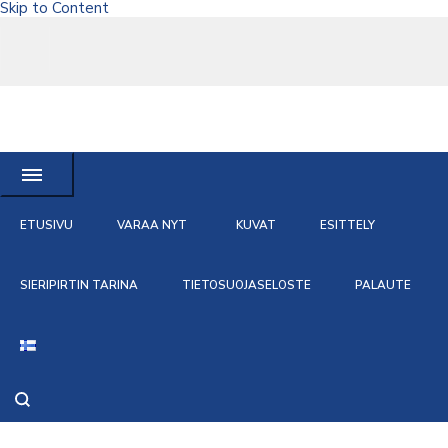
Skip to Content
Rovaniemen
Tee juhlastasi tai lomastasi unohtumaton, vuokraa Rovaniemen
Sieripirtti
Sieripirtti
ETUSIVU
VARAA NYT
KUVAT
ESITTELY
SIERIPIRTIN TARINA
TIETOSUOJASELOSTE
PALAUTE